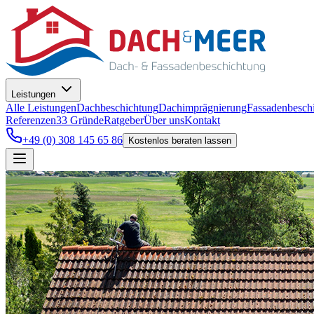
Leistungen
Alle Leistungen
Dachbeschichtung
Dachimprägnierung
Fassadenbesch
Referenzen
33
Gründe
Ratgeber
Über uns
Kontakt
+49 (0) 308 145 65 86
Kostenlos beraten lassen